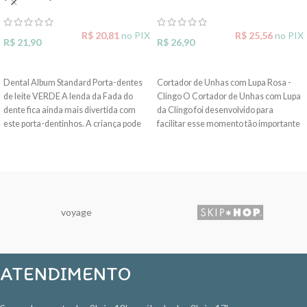
R$
20,81
no PIX
R$
25,56
no PIX
R$
21,90
R$
26,90
ADICIONAR AO CARRINHO
ADICIONAR AO CARRINHO
Dental Album Standard Porta-dentes
Cortador de Unhas com Lupa Rosa -
de leite VERDE A lenda da Fada do
Clingo O Cortador de Unhas com Lupa
dente fica ainda mais divertida com
da Clingo foi desenvolvido para
este porta-dentinhos. A criança pode
facilitar esse momento tão importante
acompanhar a troca dos dentes sem
para os papais e os pequenos. Podendo
traumas, guardando tudo em uma
aumentar em até 5x, através da sua
caixa colorida, diferente, com os
lente, a unha do bebê, proporcionando
simpáticos Dentalfriends. Na versão
uma maior segurança e proteção.
standard é possível comprar somente
Características: Coloração: Rosa; -
o estojinho, uma versão mais acessível
Medidas Aproximadas do Produto
voyage
do nosso produto mais vendido.
(AxLxC): 3x3x9 cm - Medidas
*IMAGEM MERAMENTE
Aproximadas da Embalagem (AxLxC):
ILUSTRATIVA
7x16x19 cm - Peso Aproximado do
Produto: 26g - Peso Aproximado da
ATENDIMENTO
Embalagem: 50g Lente que aumenta
em 5x; Recomendação: 0m+; Imagens
meramente ilustrativas! PREÇO