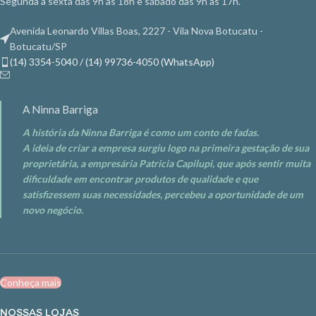
Segunda a sexta das 9h às 18h e sábado das 9h às 17h.
VÁLIDO SOMENTE PARA COMPRA
EFETUADA PELO SITE, ENQUANTO
Avenida Leonardo Villas Boas, 2227 - Vila Nova Botucatu -
DURAREM OS ESTOQUES
Botucatu/SP
(14) 3354-5040 / (14) 99736-4050 (WhatsApp)
A Ninna Barriga
A história da Ninna Barriga é como um conto de fadas.
A ideia de criar a empresa surgiu logo na primeira gestação de sua
proprietária, a empresária Patricia Capilupi, que após sentir muita
dificuldade em encontrar produtos de qualidade e que
satisfizessem suas necessidades, percebeu a oportunidade de um
novo negócio.
Conheça mais
NOSSAS LOJAS