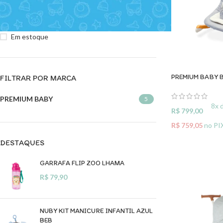
STATUS DO ESTOQUE
À venda
Em estoque
PREMIUM BABY 
FILTRAR POR MARCA
PREMIUM BABY
5
8x 
R$
799,00
R$
759,05
no PI
DESTAQUES
ADICIONAR A
GARRAFA FLIP ZOO LHAMA
R$
79,90
NUBY KIT MANICURE INFANTIL AZUL
BEB