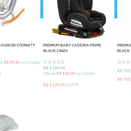
BOUNCER ETERNITY
PREMIUM BABY CADEIRA PRIME
PREMI
BLACK CINZA
BLACK 
de
R$
99,88
no Crédito
R$
1.189,00
R$
799
10x de
R$
118,90
no Crédito
X
R$
759
R$
1.129,55
no PIX
O CARRINHO
ADIC
ADICIONAR AO CARRINHO