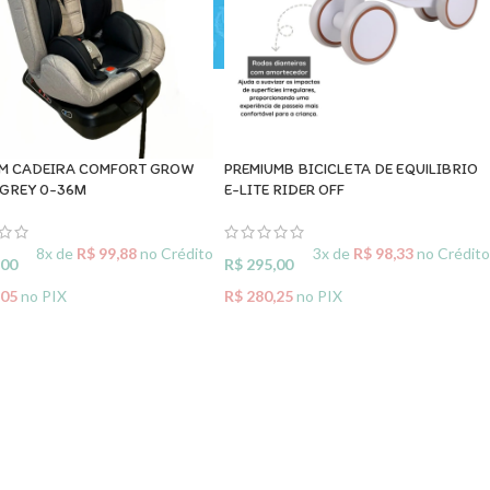
UM CADEIRA COMFORT GROW
PREMIUMB BICICLETA DE EQUILIBRIO
GREY 0-36M
E-LITE RIDER OFF
8x de
R$
99,88
no Crédito
3x de
R$
98,33
no Crédito
,00
R$
295,00
,05
no PIX
R$
280,25
no PIX
IONAR AO CARRINHO
ADICIONAR AO CARRINHO