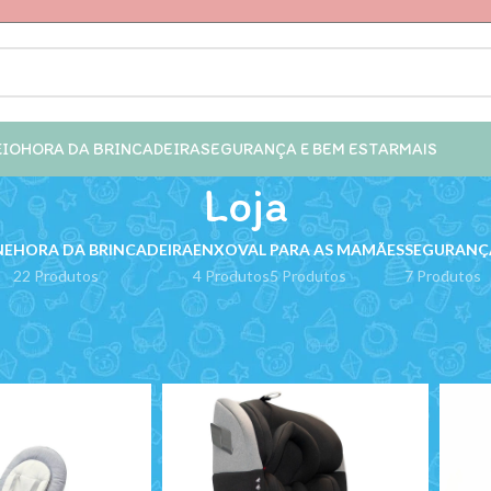
EIO
HORA DA BRINCADEIRA
SEGURANÇA E BEM ESTAR
MAIS
Loja
NE
HORA DA BRINCADEIRA
ENXOVAL
PARA AS MAMÃES
SEGURANÇA
22 Produtos
4 Produtos
5 Produtos
7 Produtos
PREMIUM BABY