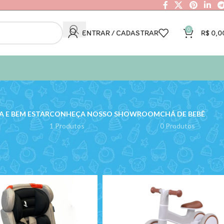
0
ENTRAR / CADASTRAR
R$
0,0
 E BEM ESTAR
CONHEÇA NOSSO SHOWROOM
CHÁ DE BEBÊ
1 Produtos
0 Produtos
Mostrar
9
12
18
24