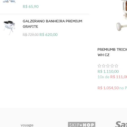
R$
65,90
GALZERANO BANHEIRA PREMIUM
GRAFITE
R$
620,00
R$
729,00
PREMIUMB TRICI
WH CZ
R$
1.110,00
10x de
R$
111,0
R$
1.054,50
no 
ADICIONAR A
voyage