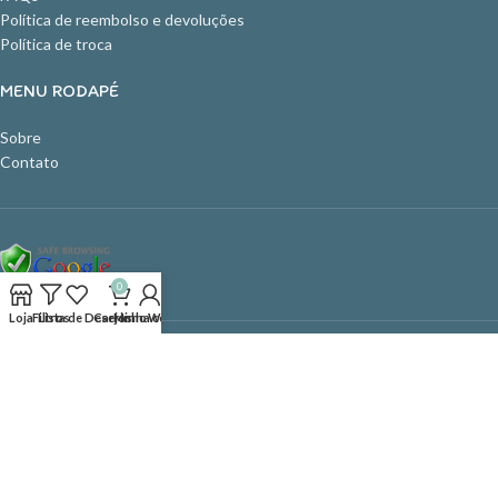
Política de reembolso e devoluções
Política de troca
MENU RODAPÉ
Sobre
Contato
0
Loja
Filtros
Lista de Desejos
Carrinho
Minha conta
WhatsApp
NINNA BARRIGA
2022 Desenvolvido por
SISTEMA IMAGEM