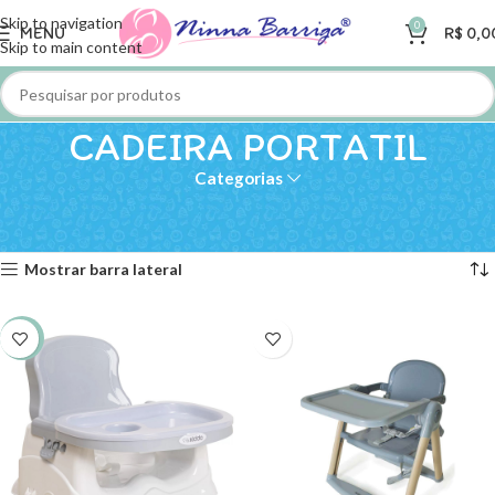
Skip to navigation
0
MENU
R$
0,0
Skip to main content
CADEIRA PORTATIL
Categorias
Início
»
ALIMENTAÇÃO
»
CADEIRA PORTATIL
Mostrando todos os 3 resultados
Mostrar barra lateral
-10%