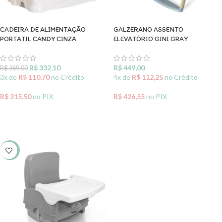
CADEIRA DE ALIMENTAÇÃO
GALZERANO ASSENTO
PORTATIL CANDY CINZA
ELEVATÓRIO GINI GRAY
R$
332,10
R$
449,00
R$
369,00
3x de
R$
110,70
no Crédito
4x de
R$
112,25
no Crédito
R$
315,50
no PIX
R$
426,55
no PIX
ADICIONAR AO CARRINHO
ADICIONAR AO CARRINHO
-5%