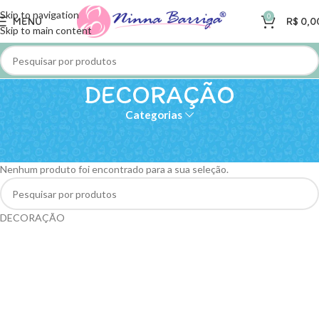
Skip to navigation
0
MENU
R$
0,0
Skip to main content
DECORAÇÃO
Categorias
Início
»
ENXOVAL
»
DECORAÇÃO
Nenhum produto foi encontrado para a sua seleção.
DECORAÇÃO