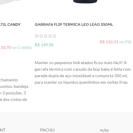
TIL CANDY
GARRAFA FLIP TERMICA LEO LEAO 350ML
R$
142,41
no PIX
R$
149,90
10,70
no Crédito
ADICIONAR AO CARRINHO
Manter os pequenos hidratados ficou mais fácil! A
garrafa térmica com canudo da büp baby é feita com
parede dupla de aço inoxidável e comporta 350 ml,
fechamento
para manter os líquidos quentinhos em noites frias
pontos. bandeja
ou geladinhos nos dias quentes. Possui tampa à
m 3 posições. 3
prova de vazamentos com um botão de abertura
l dos cintos de
fácil e conserva a temperatura dos líquidos por até 8
tipo de cadeira.
horas. ESPECIFICAÇÕES: - Idade indicativa: a partir
. PREÇO VÁLIDO
de 24 meses; - Comporta 350 ml; - Térmica, mantém
DA PELO SITE,
líquidos quentes ou frios por mais tempo; - Possui
UES
tampa à prova de vazamentos; - Botão de abertura
ENT
PACHU
nuby
v=uuW-