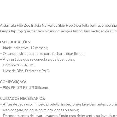
A Garrafa Flip Zoo Baleia Narval da Skip Hop é perfeita para acompanh
tampa flip-top que mantém o canudo sempre limpo, tem vedação de silic
ESPECIFICAÇÕES:
– Idade indicativa: 12 meses+;
– O canudo vira para baixo para fechar e ficar limpo;
– Alça prática que se conecta a qualquer coisa;
– Comporta 384,5 ml;
– Livre de BPA, Ftalatos e PVC.
COMPOSIÇÃO:
– 95% PP; 3% PE; 2% Silicone.
CUIDADOS NECESSÁRIOS:
– Antes de cada uso, limpe o produto. Inspecione e lave bem antes do pri
– Não congele, coloque no micro-ondas ou ferva;
– Desmonte antes de lavar; lavagem à mão com detergente, ou lava-louças