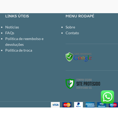
fácil; - O canudo vira para baixo para fechar e ficar
limpo; - Livre de BPA, Ftalatos e PVC.
COMPOSIÇÃO: - Tampa: Tritan e Polipropileno
LINKS ÚTEIS
MENU RODAPÉ
(PP); - Bico: Silicone; - Corpo da Garrafa: Aço
Inoxidável 304; - Canudo: Polietileno; - Base:
Notícias
Sobre
Polipropileno (PP). LIMPEZA E MANUTENÇÃO: -
FAQs
Contato
Inspecione e lave bem antes do primeiro uso, e após
Política de reembolso e
cada uso; - Desmonte antes de lavar; - Lavagem à
devoluções
mão com sabão neutro, não usar produtos abrasivos
Política de troca
e esponjas ásperas; - Não lavar na lava-louças; - Não
levar ao micro-ondas. SOBRE A MARCA: Uma
empresa que se destina a fazer a vida de bebês,
crianças e também das mamães, mais prática e feliz.
A büp baby é importadora e distribuidora de
produtos exclusivos, diferenciados e de primeira
linha. Na nossa seleção de produtos sempre
consideramos a saúde, segurança e conforto dos
bebês, além do respeito à sustentabilidade e a
valorização da praticidade no uso dos produtos.
Além da curadoria de marcas, nossa marca própria
cria desde brinquedos a roupas para bebês e