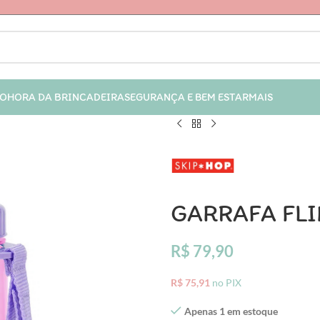
IO
HORA DA BRINCADEIRA
SEGURANÇA E BEM ESTAR
MAIS
GARRAFA FLI
R$
79,90
R$
75,91
no PIX
Apenas 1 em estoque