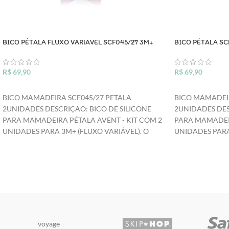
BICO PÉTALA FLUXO VARIAVEL SCF045/27 3M+
BICO PÉTALA SC
R$
69,90
R$
69,90
ADICIONAR AO CARRINHO
ADICIONAR A
BICO MAMADEIRA SCF045/27 PETALA
BICO MAMADEIR
2UNIDADES DESCRIÇÃO: BICO DE SILICONE
2UNIDADES DES
PARA MAMADEIRA PÉTALA AVENT - KIT COM 2
PARA MAMADEIR
UNIDADES PARA 3M+ (FLUXO VARIÁVEL). O
UNIDADES PARA
NOVO BICO PHILIPS AVENT AJUDA A TORNAR A
AVENT AJUDA 
AMAMENTAÇÃO MAIS NATURAL PARA VOCÊ E
MAIS NATURAL P
SEU BEBÊ. SEU DESIGN INOVADOR DE PÉTALA
DESIGN INOVAD
LEMBRA O FORMATO DOS SEIOS DA MÃE,
FORMATO DOS S
FACILITANDO A AMAMENTAÇÃO PELO SEIO E
AMAMENTAÇÃO 
PELA MAMADEIRA, A PARTE INTERNA DO BICO
MAMADEIRA, A 
PROPORCIONAM MACIEZ E FLEXIBILIDADE SEM
PROPORCIONAM 
CONTRAIR O BICO. O BICO DA MAMADEIRA
CONTRAIR O BI
voyage