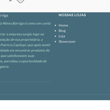
 DE SILICONE MACIO E OFERECE
GpO_H0w
RTE INTERNA, QUE
MACIEZ E FLEXIBILIDADE SEM
NOSSAS LOJAS
rriga
CO. ELE TAMBÉM DISPÕE DE
da Ninna Barriga é como um conto
ÇADO QUE REDUZ A CÓLICA DO
Home
NDO O AR DURANTE O
Blog
criar a empresa surgiu logo na
A DENTRO DA MAMADEIRA,
Loja
stação de sua proprietária, a
M, QUE ELE VÁ PARA DENTRO DA
Showroom
Patricia Capilupi, que após sentir
Ê. PRINCIPAIS
uldade em encontrar produtos de
CAS: • IDADE RECOMENDADA:
 que satisfizessem suas
S; • SISTEMA AVANÇADO
s, percebeu a oportunidade de
A INOVADORA VÁLVULA DUPLA
gócio.
CA E O DESCONFORTO
R PARA DENTRO DA
VEZ DA BARRIGA DO BEBÊ; •
RTÁVEIS EXCLUSIVAS: AS
RTE INTERNA DO BICO
MACIEZ E FLEXIBILIDADE SEM
ICO. UMA AMAMENTAÇÃO MAIS
 AGRADÁVEL PARA O SEU BEBÊ;
FENOL: ESTE BICO É FEITO DE