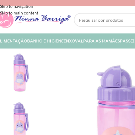
Skip to navigation
Skip to main content
LIMENTAÇÃO
BANHO E HIGIENE
ENXOVAL
PARA AS MAMÃES
PASSE