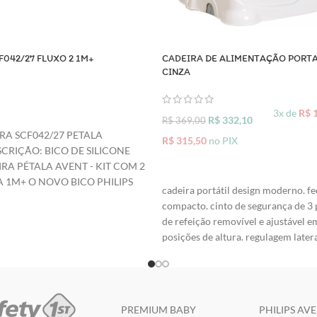
F042/27 FLUXO 2 1M+
CADEIRA DE ALIMENTAÇÃO PORTA
CINZA
3x de
R$
1
R$
332,10
O CARRINHO
R$
369,00
A SCF042/27 PETALA
R$
315,50
no PIX
CRIÇÃO: BICO DE SILICONE
A PÉTALA AVENT - KIT COM 2
ADICIONAR AO CARRINHO
 1M+ O NOVO BICO PHILIPS
cadeira portátil design moderno. 
A TORNAR A AMAMENTAÇÃO
compacto. cinto de segurança de 3 
ARA VOCÊ E SEU BEBÊ. SEU
de refeição removível e ajustável e
OR DE PÉTALA LEMBRA O
posições de altura. regulagem latera
EIOS DA MÃE, FACILITANDO A
fixação. pode ser fixado a qualquer 
PELO SEIO E PELA
limite de peso aproximado: 20 kg
PARTE INTERNA DO BICO
SOMENTE PARA COMPRA EFETUA
MACIEZ E FLEXIBILIDADE SEM
ENQUANTO DURAREM OS ESTOQ
CO. O BICO DA MAMADEIRA
PREMIUM BABY
PHILIPS AV
https://www.youtube.com/watch?