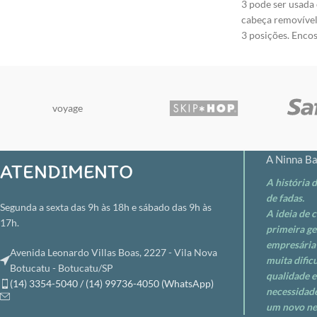
3 pode ser usada
engenharia, leve e resistente. Base fechada na parte
cabeça removível
inferior para proteger o banco do carro. Fácil
3 posições. Encos
instalação no veículo. ATENÇÃO Compatível com a
de engenharia. A
cadeira para auto Touring X. PREÇO VÁLIDO
Reclinável em 2 p
SOMENTE PARA COMPRA EFETUADA PELO SITE,
proteger o banco
ENQUANTO DURAREM OS ESTOQUES
usada como assen
voyage
PREÇO VÁLIDO
EFETUADA PELO
DURAR O ESTO
A Ninna Ba
PARA COMPRA E
ATENDIMENTO
ENQUANTO DUR
A história 
de fadas.
Segunda a sexta das 9h às 18h e sábado das 9h às
A ideia de 
17h.
primeira ge
empresária 
Avenida Leonardo Villas Boas, 2227 - Vila Nova
muita dific
Botucatu - Botucatu/SP
qualidade e
(14) 3354-5040 / (14) 99736-4050 (WhatsApp)
necessidade
um novo ne