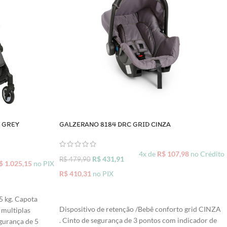
 GREY
GALZERANO 8184 DRC GRID CINZA
4x de
R$
107,98
no Crédito
R$
431,91
R$
479,90
$
1.025,15
no PIX
R$
410,31
no PIX
5 kg. Capota
ADICIONAR AO CARRINHO
Dispositivo de retenção /Bebê conforto grid CINZA
 multiplas
. Cinto de segurança de 3 pontos com indicador de
gurança de 5