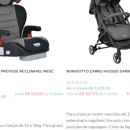
 PROTEGE RECLINAVEL MESC
BURIGOTTO CARRO HOODIE DARK
R$
1.079,10
R$
1.199,00
5x de
R$
104,20
no Crédito
10x de
R$
107,91
no Crédito
R
,00
ADICIONAR AO CARRINHO
Para crianças recém-nascidas até 1
O CARRINHO
extensível e regulável. Encosto com
ara crianças de 15 a 36kg. Para grupo
posições de regulagem. Cinto de Se