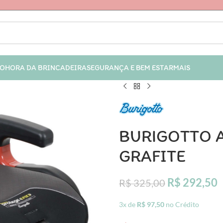
IO
HORA DA BRINCADEIRA
SEGURANÇA E BEM ESTAR
MAIS
BURIGOTTO A
GRAFITE
R$
292,50
R$
325,00
3x de
R$
97,50
no Crédito