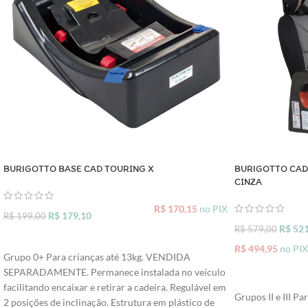
BURIGOTTO BASE CAD TOURING X
BURIGOTTO CAD
CINZA
R$
170,15
no PIX
R$
179,10
R$
199,00
R$
521
R$
579,00
ADICIONAR AO CARRINHO
R$
494,95
no PIX
Grupo 0+ Para crianças até 13kg. VENDIDA
SEPARADAMENTE. Permanece instalada no veículo
ADICIONAR A
facilitando encaixar e retirar a cadeira. Regulável em
Grupos II e III P
2 posições de inclinação. Estrutura em plástico de