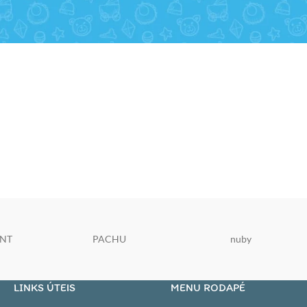
ENT
PACHU
nuby
LINKS ÚTEIS
MENU RODAPÉ