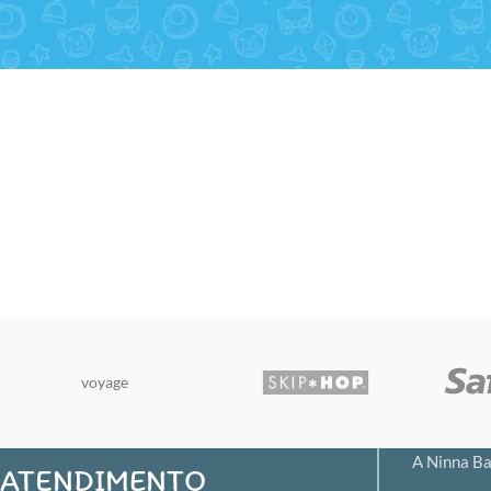
voyage
A Ninna Ba
ATENDIMENTO